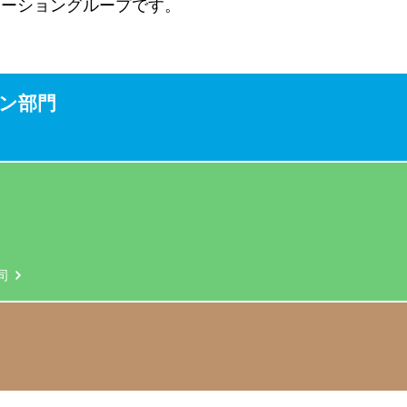
ューショングループです。
ン部門
司