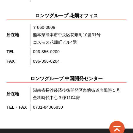
ロンツグループ 花畑オフィス
〒860-0806
所在地
熊本県熊本市中央区花畑町10番31号
コスモス花畑町ビル4階
TEL
096-356-0200
FAX
096-356-0204
ロンツグループ 中国開発センター
湖南省長沙経済技術開発区泉塘街道向陽路１号
所在地
金科時代中心３棟1104房
TEL・FAX
0731-84066830
ロ