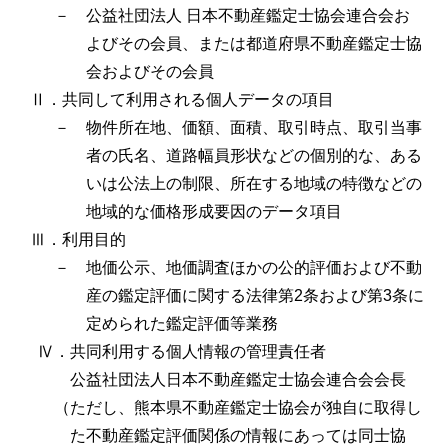
－ 公益社団法人 日本不動産鑑定士協会連合会お
よびその会員、または都道府県不動産鑑定士協
会およびその会員
Ⅱ．共同して利用される個人データの項目
－ 物件所在地、価額、面積、取引時点、取引当事
者の氏名、道路幅員形状などの個別的な、ある
いは公法上の制限、所在する地域の特徴などの
地域的な価格形成要因のデータ項目
Ⅲ．利用目的
－ 地価公示、地価調査ほかの公的評価および不動
産の鑑定評価に関する法律第2条および第3条に
定められた鑑定評価等業務
Ⅳ．共同利用する個人情報の管理責任者
公益社団法人日本不動産鑑定士協会連合会会長
（ただし、熊本県不動産鑑定士協会が独自に取得し
た不動産鑑定評価関係の情報にあっては同士協