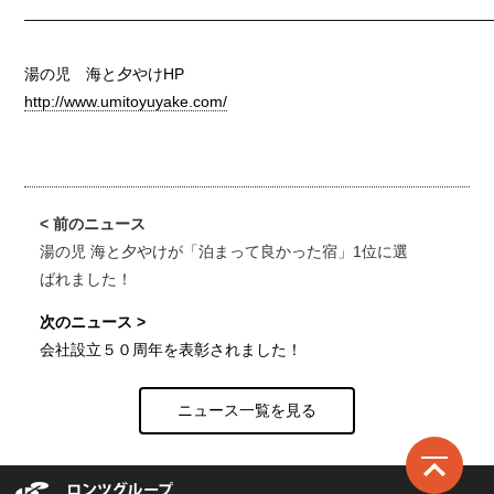
——————————————————————————————
湯の児 海と夕やけHP
http://www.umitoyuyake.com/
湯の児 海と夕やけが「泊まって良かった宿」1位に選
ばれました！
会社設立５０周年を表彰されました！
ニュース一覧を見る
ロ