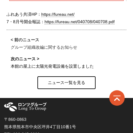
ふれあう共済HP：
https://fureau.net/
7・8月号開会報誌：
https://fureau.net/040708/040708.pdf
グループ組織改編に関するお知らせ
本館の屋上に太陽光発電設備を設置しました
ニュース一覧を見る
ロ
〒860-0863
熊本県熊本市中央区坪井4丁目10番1号