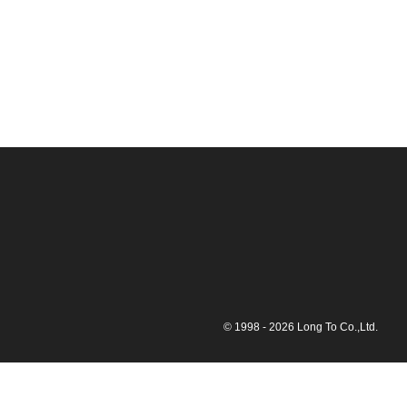
ロン
© 1998 - 2026 Long To Co.,Ltd.