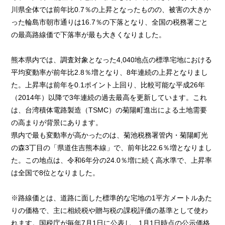
川県全体では前年比0.7％の上昇となったものの、被害の大きか
った輪島市朝市通りは16.7％の下落となり、全国の税務署ごと
の最高路線価で下落率が最も大きくなりました。
熊本県内では、調査対象となった4,040地点の標準宅地における
平均変動率が前年比2.8％増となり、8年連続の上昇となりまし
た。上昇率は前年を0.1ポイント上回り、比較可能な平成26年
（2014年）以降で3年連続の過去最高を更新しています。これ
は、台湾積体電路製造（TSMC）の菊陽町進出による土地需要
の高まりが背景にあります。
県内で最も変動率が高かったのは、菊池税務署管内・菊陽町光
の森3丁目の「県道住吉熊本線」で、前年比22.6％増となりまし
た。この地点は、令和6年分の24.0％増に続く高水準で、上昇率
は全国で8位となりました。
※路線価とは、道路に面した標準的な宅地の1平方メートルあた
りの価格で、主に相続税や贈与税の課税評価の基準として使わ
れます。国税庁が毎年7月1日に公表し、1月1日時点の公示価格