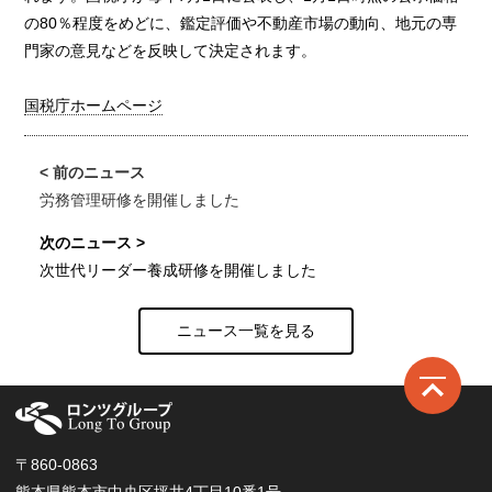
の80％程度をめどに、鑑定評価や不動産市場の動向、地元の専
門家の意見などを反映して決定されます。
国税庁ホームページ
労務管理研修を開催しました
次世代リーダー養成研修を開催しました
ニュース一覧を見る
ロ
〒860-0863
熊本県熊本市中央区坪井4丁目10番1号